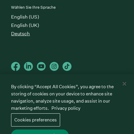
Wählen Sie Ihre Sprache
English (US)
English (UK)
Deutsch
By clicking “Accept All Cookies”, you agree to the
Cookies preferences
storing of cookies on your device to enhance site
Datenschutzrichtlinie
Nutzungsbedingungen
navigation, analyze site usage, and assist in our
marketing efforts.
Privacy policy
©
2026
Greenhouse Software, Inc.
All rights reserved. Greenhouse, the G Logo, “Hire for
Cookies preferences
what’s next,” “The/your all-together hiring platform,”
“Talent Makers,” “Real Talent” and “Strong Yes” are
among the trademarks of Greenhouse Software, Inc.