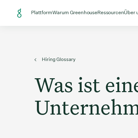
Skip to Content
Plattform
Warum Greenhouse
Ressourcen
Über 
Hiring Glossary
Was ist ein
Unternehm