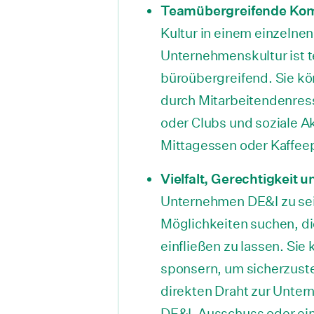
Teamübergreifende Ko
Kultur in einem einzelnen
Unternehmenskultur ist t
büroübergreifend. Sie k
durch Mitarbeitendenre
oder Clubs und soziale Ak
Mittagessen oder Kaffee
Vielfalt, Gerechtigkeit 
Unternehmen DE&I zu seine
Möglichkeiten suchen, di
einfließen zu lassen. Si
sponsern, um sicherzuste
direkten Draht zur Unte
DE&I-Ausschuss oder eine