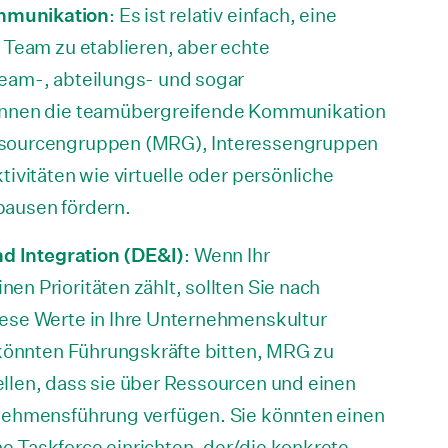
mmunikation
: Es ist relativ einfach, eine
 Team zu etablieren, aber echte
eam-, abteilungs- und sogar
önnen die teamübergreifende Kommunikation
ssourcengruppen (MRG), Interessengruppen
tivitäten wie virtuelle oder persönliche
pausen fördern.
und Integration (DE&I)
: Wenn Ihr
n Prioritäten zählt, sollten Sie nach
ese Werte in Ihre Unternehmenskultur
e könnten Führungskräfte bitten, MRG zu
llen, dass sie über Ressourcen und einen
rnehmensführung verfügen. Sie könnten einen
 Taskforce einrichten, der/die konkrete