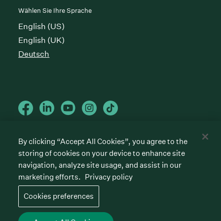
Wählen Sie Ihre Sprache
English (US)
English (UK)
Deutsch
By clicking “Accept All Cookies”, you agree to the
Cookies preferences
storing of cookies on your device to enhance site
Datenschutzrichtlinie
Nutzungsbedingungen
navigation, analyze site usage, and assist in our
marketing efforts.
Privacy policy
©
2026
Greenhouse Software, Inc.
All rights reserved. Greenhouse, the G Logo, “Hire for
Cookies preferences
what’s next,” “The/your all-together hiring platform,”
“Talent Makers,” “Real Talent” and “Strong Yes” are
among the trademarks of Greenhouse Software, Inc.