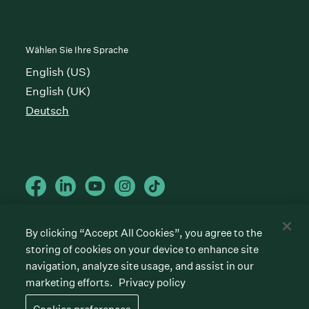
Wählen Sie Ihre Sprache
English (US)
English (UK)
Deutsch
By clicking “Accept All Cookies”, you agree to the
Cookies preferences
storing of cookies on your device to enhance site
Datenschutzrichtlinie
Nutzungsbedingungen
navigation, analyze site usage, and assist in our
marketing efforts.
Privacy policy
©
2026
Greenhouse Software, Inc.
All rights reserved. Greenhouse, the G Logo, “Hire for