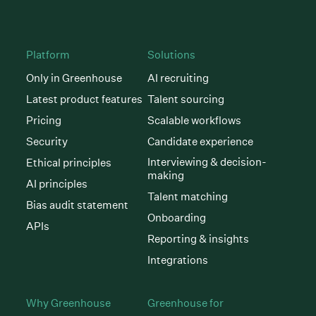
Platform
Solutions
Only in Greenhouse
AI recruiting
Latest product features
Talent sourcing
Pricing
Scalable workflows
Security
Candidate experience
Interviewing & decision-
Ethical principles
making
AI principles
Talent matching
Bias audit statement
Onboarding
APIs
Reporting & insights
Integrations
Why Greenhouse
Greenhouse for