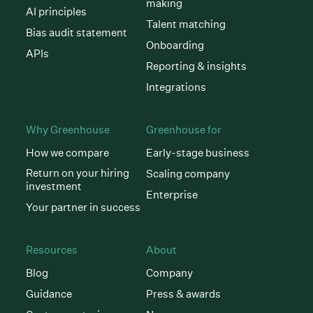
making
AI principles
Talent matching
Bias audit statement
Onboarding
APIs
Reporting & insights
Integrations
Why Greenhouse
Greenhouse for
How we compare
Early-stage business
Return on your hiring
Scaling company
investment
Enterprise
Your partner in success
Resources
About
Blog
Company
Guidance
Press & awards